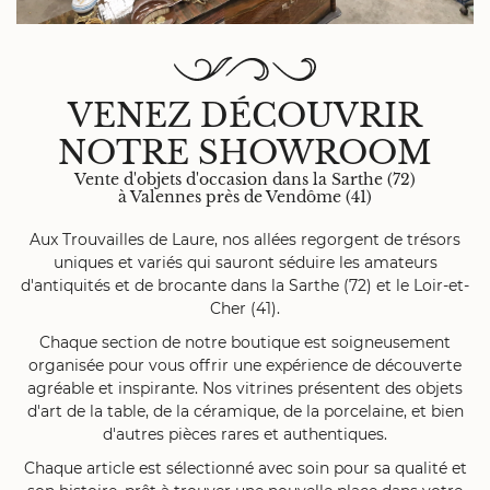
VENEZ DÉCOUVRIR
NOTRE SHOWROOM
Une questi
Vente d'objets d'occasion dans la Sarthe (72)
à Valennes près de Vendôme (41)
Aux Trouvailles de Laure, nos allées regorgent de trésors
LA BOUTIQUE
06 20 28 0
uniques et variés qui sauront séduire les amateurs
d'antiquités et de brocante dans la Sarthe (72) et le Loir-et-
RE SAVOIR-FAIRE
Cher (41).
Chaque section de notre boutique est soigneusement
OS PRODUITS
organisée pour vous offrir une expérience de découverte
agréable et inspirante. Nos vitrines présentent des objets
Rejoignez-n
AVIS
d'art de la table, de la céramique, de la porcelaine, et bien
d'autres pièces rares et authentiques.
ACTUALITÉS
Chaque article est sélectionné avec soin pour sa qualité et