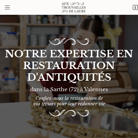


1 cour de Vaux
72320 Valennes
06 20 28 02 84
NOTRE EXPERTISE EN
RESTAURATION
D'ANTIQUITÉS
dans la Sarthe (72) à Valennes
Adresse email de réception

Confiez-nous la restauration de
vos trésors pour leur redonner vie
Recopier le code ci-contre

Rafraîchir le captcha
