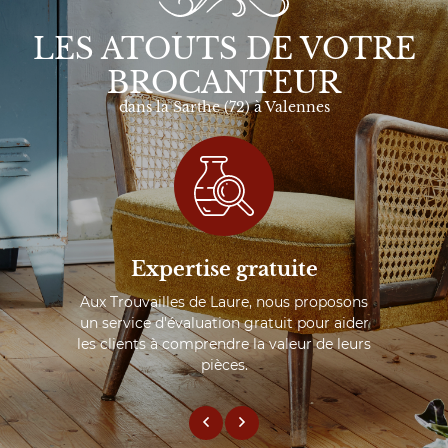
LES ATOUTS DE VOTRE
BROCANTEUR
dans la Sarthe (72) à Valennes
Expertise gratuite
Aux Trouvailles de Laure, nous proposons
un service d'évaluation gratuit pour aider
les clients à comprendre la valeur de leurs
pièces.