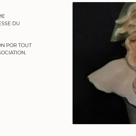
ME
ESSE DU
ommerciales
tout moment
ON POR TOUT
OCIATION.