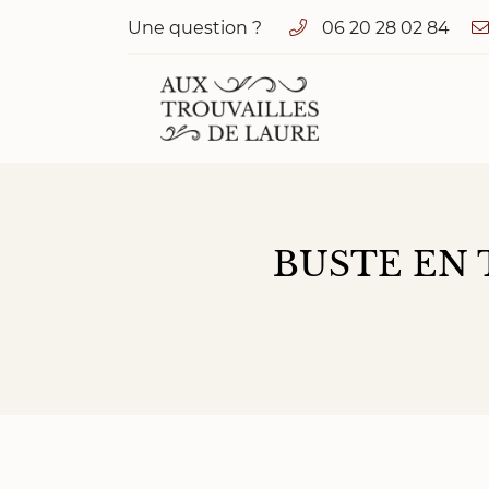
Une question ?
06 20 28 02 84
1 cour de Vaux
72320 Valennes
06 20 28 02 84
BUSTE EN 
Adresse email de réception
