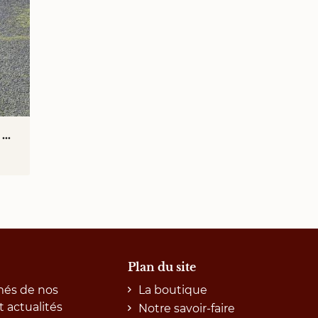
Petit meuble d'appoint Napoléon III
Plan du site
més de nos
La boutique
t actualités
Notre savoir-faire