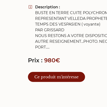
Recopier le code ci-contre

Description :

BUSTE EN TERRE CUITE POLYCHRO
Rafraîchir le captcha

REPRESENTANT VELLEDA PROPHET
TEMPS DES VESPASIEN ( voyante)
En cochant cette case, vous consentez à recevoir nos propositions c
à l'adresse email indiqué ci-dessus. Vous pouvez vous désinscrire à 
PAR GRISSARD
en utilisant
le formulaire de désinscription
.
NOUS RESTONS A VOTRE DISPOSITI
AUTRE RESEIGNEMENT...PHOTO. NEG
Inscription
PORT.....
Prix :
980€
Ce produit m'intéresse