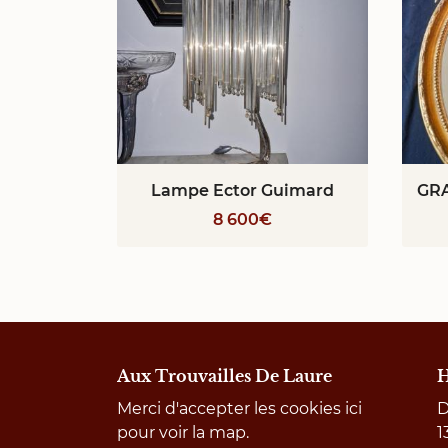
Lampe Ector Guimard
8 600€
Aux Trouvailles De Laure
H
Merci d'accepter les cookies
ici
D
pour voir la map.
1