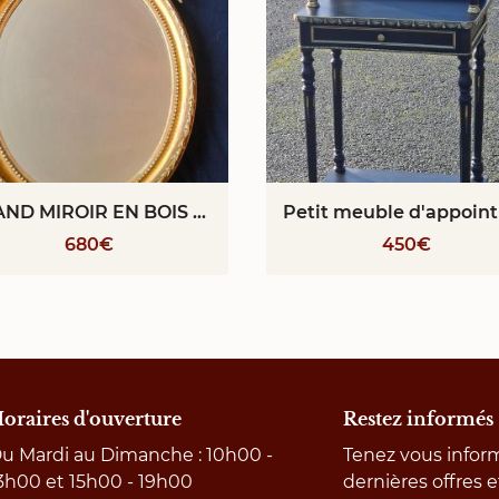
GRAND MIROIR EN BOIS DORE ET STUC NAPOLEON III
680€
450€
oraires d'ouverture
Restez informés
u Mardi au Dimanche : 10h00 -
Tenez vous infor
3h00 et 15h00 - 19h00
dernières offres e