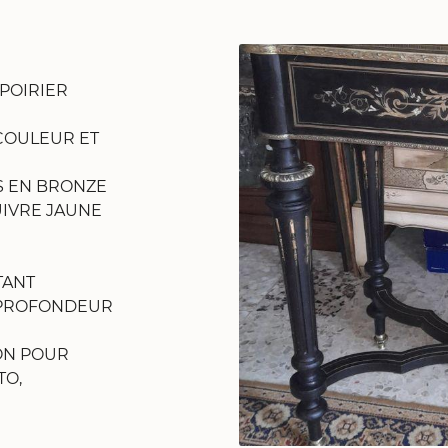
 POIRIER
ommerciales
tout moment
COULEUR ET
RS EN BRONZE
UIVRE JAUNE
TANT
 PROFONDEUR
ON POUR
TO,