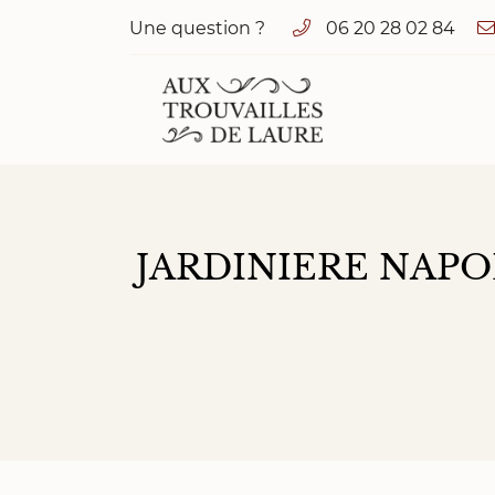
Une question ?
06 20 28 02 84
1 cour de Vaux
72320 Valennes
06 20 28 02 84
JARDINIERE NAPO
Adresse email de réception
