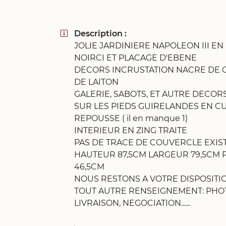
Recopier le code ci-contre

Rafraîchir le captcha

Description :

JOLIE JARDINIERE NAPOLEON III EN
En cochant cette case, vous consentez à recevoir nos propositions c
NOIRCI ET PLACAGE D'EBENE
à l'adresse email indiqué ci-dessus. Vous pouvez vous désinscrire à 
DECORS INCRUSTATION NACRE DE 
en utilisant
le formulaire de désinscription
.
DE LAITON
Inscription
GALERIE, SABOTS, ET AUTRE DECO
SUR LES PIEDS GUIRELANDES EN C
REPOUSSE ( il en manque 1)
INTERIEUR EN ZING TRAITE
PAS DE TRACE DE COUVERCLE EXIS
HAUTEUR 87,5CM LARGEUR 79,5CM
46,5CM
NOUS RESTONS A VOTRE DISPOSITI
TOUT AUTRE RENSEIGNEMENT: PHO
LIVRAISON, NEGOCIATION......