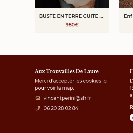
BUSTE EN TERRE CUITE VELLEDA PAR GRISARD
980€
Aux Trouvailles De Laure
H
Merci d'accepter les cookies
ici
D
pour voir la map.
1
a
R
06 20 28 02 84