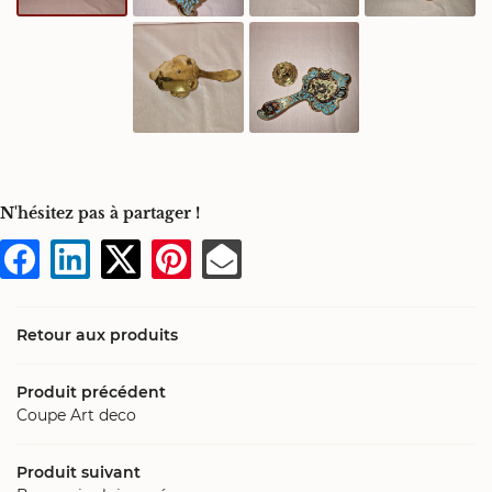
Une question
LA BOUTIQUE
06 20 28 02 
RE SAVOIR-FAIRE
N'hésitez pas à partager !
OS PRODUITS
Rejoignez-nou
AVIS
Retour aux produits
ACTUALITÉS
Produit précédent
Coupe Art deco
CONTACT
Restez info
Produit suivant
Inscription News