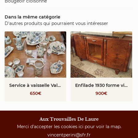
Bougeoir cloisonné
Dans la même catégorie
D'autres produits qui pourraient vous intéresser
Service à vaisselle Vallauris
Enfilade 1930 forme violon en ronce de noyer
650€
900€
Aux Trouvailles De Laure
Merci d'accepter les cookies
ici
pour voir la map.