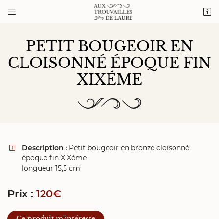


1 cour de Vaux
72320 Valennes
06 20 28 02 84
PETIT BOUGEOIR EN
CLOISONNÉ ÉPOQUE FIN
XIXÉME
Description :
Petit bougeoir en bronze cloisonné

Adresse email de réception

époque fin XIXéme
longueur 15,5 cm
Recopier le code ci-contre

Prix :
120€
Rafraîchir le captcha

Ce produit m'intéresse