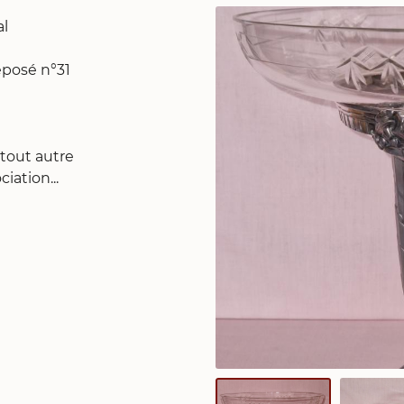
al
éposé n°31
ommerciales
tout moment
 tout autre
iation...