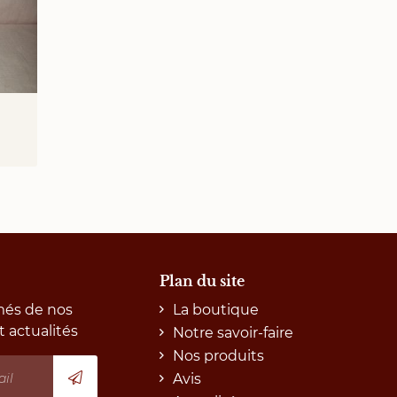
Plan du site
més de nos
La boutique
t actualités
Notre savoir-faire
Nos produits
Avis