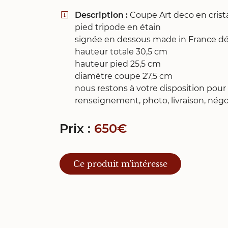
Recopier le code ci-contre

Description :
Coupe Art deco en crist

pied tripode en étain
Rafraîchir le captcha

signée en dessous made in France d
hauteur totale 30,5 cm
En cochant cette case, vous consentez à recevoir nos propositions c
à l'adresse email indiqué ci-dessus. Vous pouvez vous désinscrire à 
hauteur pied 25,5 cm
en utilisant
le formulaire de désinscription
.
diamètre coupe 27,5 cm
nous restons à votre disposition pour
Inscription
renseignement, photo, livraison, négoc
Prix :
650€
Ce produit m'intéresse