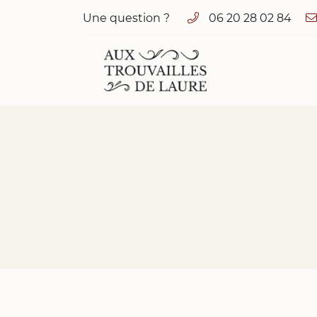
Une question ?
06 20 28 02 84
1 cour de Vaux
72320 Valennes
06 20 28 02 84
Adresse email de réception
