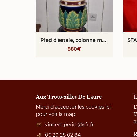
Pied d'estale, colonne majolique Minton
880€
Aux Trouvailles De Laure
H
Merci d'accepter les cookies
ici
D
pour voir la map.
1
a
R
06 20 28 02 84