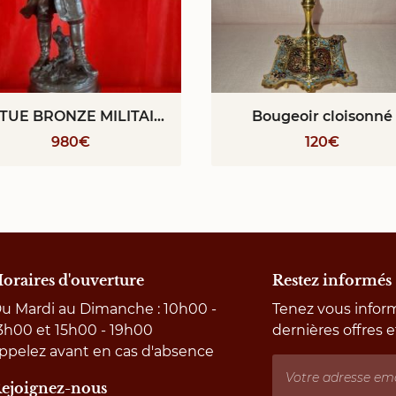
STATUE BRONZE MILITAIRE FIN XIXEME FANTASSIN 1ERE GUERRE MONDIALE PAR CHARLES ANFRIE
Bougeoir cloisonné
980€
120€
oraires d'ouverture
Restez informés
u Mardi au Dimanche : 10h00 -
Tenez vous infor
3h00 et 15h00 - 19h00
dernières offres e
ppelez avant en cas d'absence
ejoignez-nous