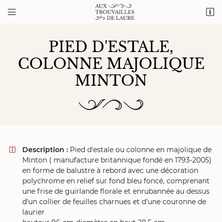


1 cour de Vaux
72320 Valennes
06 20 28 02 84
PIED D'ESTALE,
COLONNE MAJOLIQUE
MINTON
Description :
Pied d'estale ou colonne en majolique de

Adresse email de réception

Minton ( manufacture britannique fondé en 1793-2005)
en forme de balustre à rebord avec une décoration
polychrome en relief sur fond bleu foncé, comprenant
Recopier le code ci-contre

une frise de guirlande florale et enrubannée au dessus
Rafraîchir le captcha

d'un collier de feuilles charnues et d'une couronne de
laurier