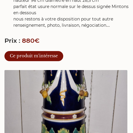
hauteur 96 cm diamètre en haut 28,5 cm
parfait état usure normale sur le dessus signée Mintons
en dessous
nous restons à votre disposition pour tout autre
renseignement, photo, livraison, négociation....
En cochant cette case, vous consentez à recevoir nos propositions
commerciales à l'adresse email indiqué ci-dessus. Vous pouvez vous désinscrire
à tout moment en utilisant
le formulaire de désinscription
.
Prix :
880€
Inscription
Ce produit m'intéresse